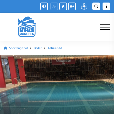
A-
A
A+
Sportangebot
Bäder
Lehel-Bad