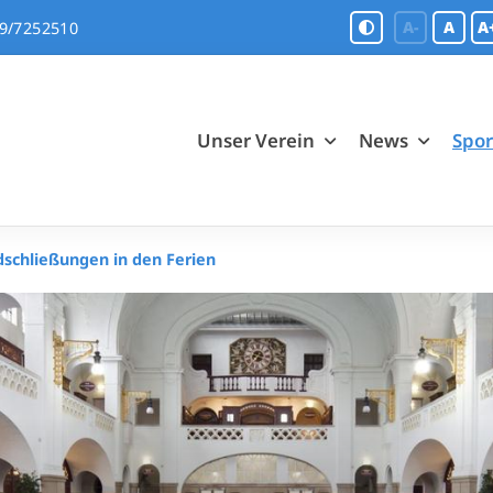
A-
A
A
9/7252510
Unser Verein
News
Spo
schließungen in den Ferien