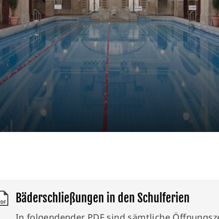
Unser Sportangebot
Se
Trainingszeiten
Bäder
Wörthsee
Bäderschließungen in den Schulferien
PDF
In folgendender PDF sind sämtliche Öffnungs