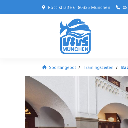
Poccistraße 6, 80336 München
08
Sportangebot
Trainingszeiten
Bad