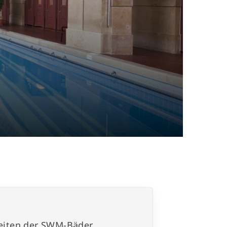
rvice
Mitgliedsbeiträge
Notfallkontakt
Ersatzausweis
zeiten der SWM-Bäder