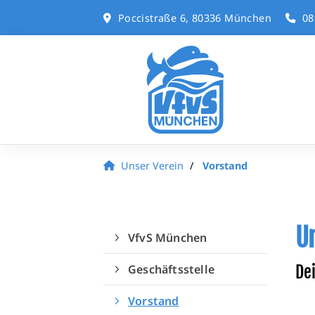
Poccistraße 6, 80336 München
08
Unser Verein
Vorstand
U
VfvS München
Geschäftsstelle
De
Vorstand