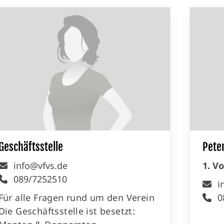
Unser Sportangebot
Se
Trainingszeiten
Bäder
Wörthsee
Geschäftsstelle
Peter
info@vfvs.de
1. V
089/7252510
i
Für alle Fragen rund um den Verein
0
Die Geschäftsstelle ist besetzt: