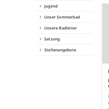
Jugend
Unser Sommerbad
Unsere Badleiter
Satzung
Geschäftsstelle
Stellenangebote
Verein für volkstümliches
Schwimmen München e.V.
Poccistraße 6
80336 München
089/7252510
info@vfvs.de