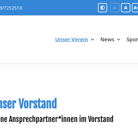
A-
A
A
9/7252510
Unser Verein
News
Spo
nser Vorstand
ine Ansprechpartner*innen im Vorstand