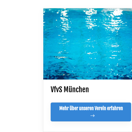
089/7252510
info@vfvs.de
VfvS München
Mehr über unseren Verein erfahren