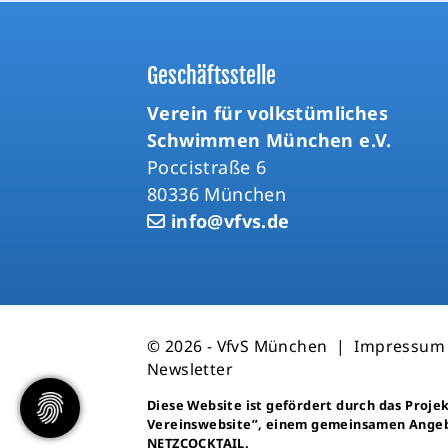
Geschäftsstelle
Verein für volkstümliches
Schwimmen München e.V.
Poccistraße 6
80336 München
info@vfvs.de
© 2026 - VfvS München |
Impressum
Newsletter
Diese Website ist gefördert durch das Proje
Vereinswebsite”
, einem gemeinsamen Ange
NETZCOCKTAIL.