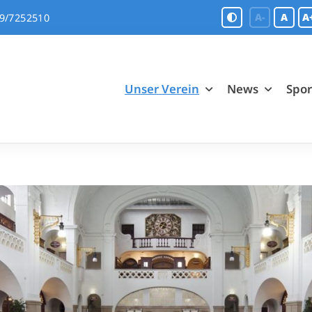
A-
A
A
9/7252510
Unser Verein
News
Spo