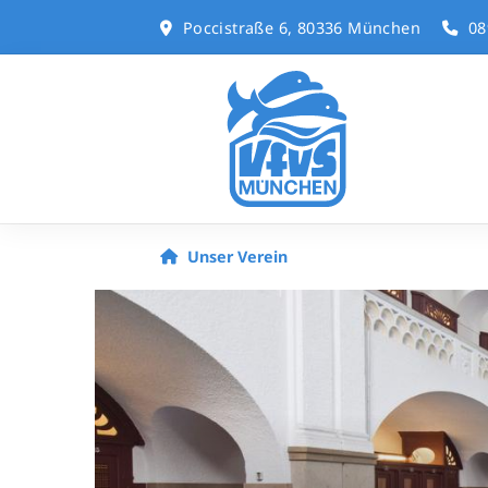
Poccistraße 6, 80336 München
08
Unser Verein